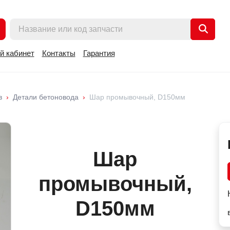
й кабинет
Контакты
Гарантия
в
Детали бетоновода
Шар промывочный, D150мм
Шар
промывочный,
D150мм